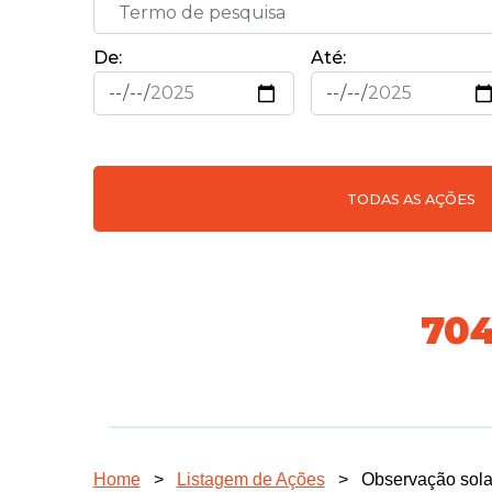
De:
Até:
TODAS AS AÇÕES
74
Home
>
Listagem de Ações
>
Observação solar