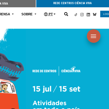
REDE CENTROS CIÊNCIA VIVA
A VIVA
RENSA
SOBRE
PT
LOG