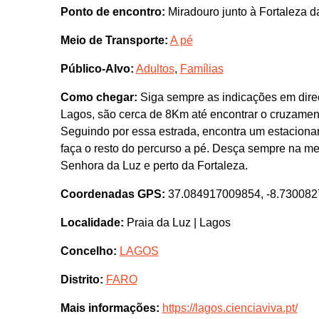
Ponto de encontro:
Miradouro junto à Fortaleza d
Meio de Transporte:
A pé
Público-Alvo:
Adultos
,
Famílias
Como chegar:
Siga sempre as indicações em direç
Lagos, são cerca de 8Km até encontrar o cruzament
Seguindo por essa estrada, encontra um estacion
faça o resto do percurso a pé. Desça sempre na me
Senhora da Luz e perto da Fortaleza.
Coordenadas GPS:
37.084917009854, -8.73008
Localidade:
Praia da Luz | Lagos
Concelho:
LAGOS
Distrito:
FARO
Mais informações:
https://lagos.cienciaviva.pt/