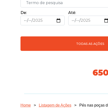
De:
Até:
TODAS AS AÇÕES
70
Home
>
Listagem de Ações
>
Pés nas poças d