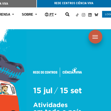
REDE CENTROS CIÊNCIA VIVA
A VIVA
RENSA
SOBRE
PT
LOG