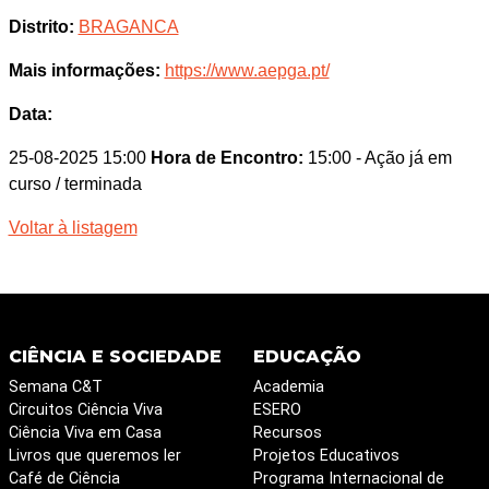
Distrito:
BRAGANCA
Mais informações:
https://www.aepga.pt/
Data:
25-08-2025 15:00
Hora de Encontro:
15:00
- Ação já em
curso / terminada
Voltar à listagem
CIÊNCIA E SOCIEDADE
EDUCAÇÃO
Semana C&T
Academia
Circuitos Ciência Viva
ESERO
Ciência Viva em Casa
Recursos
Livros que queremos ler
Projetos Educativos
Café de Ciência
Programa Internacional de