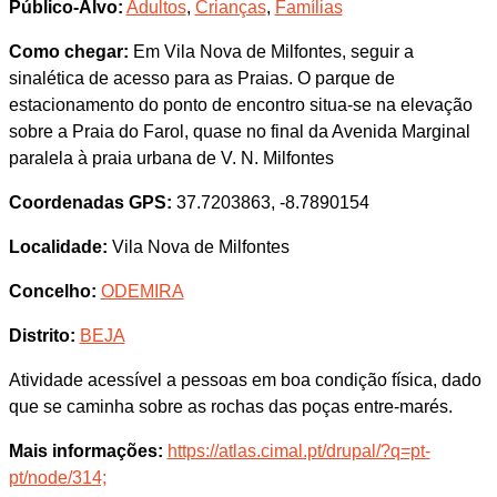
Público-Alvo:
Adultos
,
Crianças
,
Famílias
Como chegar:
Em Vila Nova de Milfontes, seguir a
sinalética de acesso para as Praias. O parque de
estacionamento do ponto de encontro situa-se na elevação
sobre a Praia do Farol, quase no final da Avenida Marginal
paralela à praia urbana de V. N. Milfontes
Coordenadas GPS:
37.7203863, -8.7890154
Localidade:
Vila Nova de Milfontes
Concelho:
ODEMIRA
Distrito:
BEJA
Atividade acessível a pessoas em boa condição física, dado
que se caminha sobre as rochas das poças entre-marés.
Mais informações:
https://atlas.cimal.pt/drupal/?q=pt-
pt/node/314;