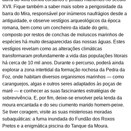
XVII. Fique também a saber mais sobre a perigosidade da
barra do Mira, responsável por inúmeros naufrágios desde a
antiguidade, e observe vestígios arqueológicos da época
romana, bem como um concheiro da idade do gelo,
composto por restos de conchas de moluscos marinhos de
espécies há muito desaparecidas das nossas águas. Estes
vestígios revelam como as alterações climáticas
transformaram profundamente a vida das populações litorais
há cerca de 10 mil anos. Durante o percurso, poderá ainda
explorar a zona intertidal da formação rochosa da Pedra da
Foz, onde habitam diversos organismos marinhos — como
caranguejos, algas e outros seres adaptados às poças de
maré — e conhecer as suas fascinantes estratégias de
sobrevivência. E, por fim, deixe-se envolver pela lenda da
moura encantada e do seu ciumento marido homem-peixe.
Se tiver coragem, visite as suas misteriosas moradas
subaquáticas: a furna inundada do Fundão dos Roxos
Pretos e a enigmática piscina do Tanque da Moura.