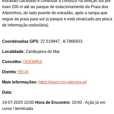
estradão calcetado e continuar a conduzir na direção sul por
mais 200 m até ao parque de estacionamento da Praia dos
Alteirinhos, do lado poente do estradão, após a rampa que
segue da praia para sul (o parque e está sinalizado por placa
de informação rodoviária).
Coordenadas GPS:
37.519947, -8.7866933
Localidade:
Zambujeira do Mar
Concelho:
ODEMIRA
Distrito:
BEJA
Mais informações:
https://www.cm-odemira.pt/
Data:
19-07-2025 10:00
Hora de Encontro:
10:00
- Ação já em
curso / terminada