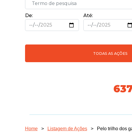
De:
Até:
TODAS AS AÇÕES
718
Home
>
Listagem de Ações
>
Pelo trilho dos 