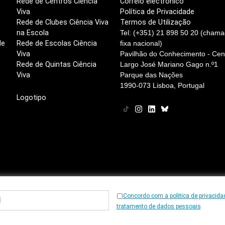
Rede de Centros Ciência
Correio electrónico
Viva
Política de Privacidade
Rede de Clubes Ciência Viva
Termos de Utilização
na Escola
Tel: (+351) 21 898 50 20 (chama
de
Rede de Escolas Ciência
fixa nacional)
Viva
Pavilhão do Conhecimento - Cent
Rede de Quintas Ciência
Largo José Mariano Gago n.º1
Viva
Parque das Nações
1990-073 Lisboa, Portugal
Logotipo
Concordo com a politica de privacida
© 1997
-2026, Ciência Viva
tratamento de dados pessoais