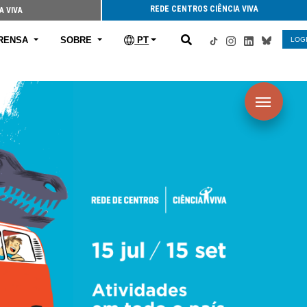
REDE CENTROS CIÊNCIA VIVA
A VIVA
RENSA
SOBRE
PT
LOG