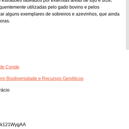
 estradões ladeados por extensas áreas de tojo e urze,
frequentemente utilizadas pelo gado bovino e pelos
var alguns exemplares de sobreiros e azevinhos, que ainda
oras.
 de Conde
 em Biodiversidade e Recursos Genéticos
rácio
jJk121WygAA