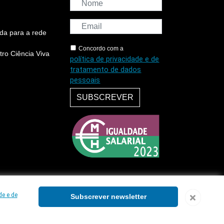
da para a rede
Concordo com a
ro Ciência Viva
política de privacidade e de
tratamento de dados
pessoais
SUBSCREVER
de e de
Subscrever newsletter