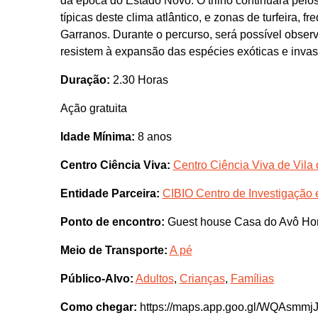
da época do Estado Novo. O trilho continuará pelos
típicas deste clima atlântico, e zonas de turfeira, 
Garranos. Durante o percurso, será possível obser
resistem à expansão das espécies exóticas e invas
Duração:
2.30 Horas
Ação gratuita
Idade Mínima:
8 anos
Centro Ciência Viva:
Centro Ciência Viva de Vila
Entidade Parceira:
CIBIO Centro de Investigação
Ponto de encontro:
Guest house Casa do Avô Ho
Meio de Transporte:
A pé
Público-Alvo:
Adultos
,
Crianças
,
Famílias
Como chegar:
https://maps.app.goo.gl/WQAsmm