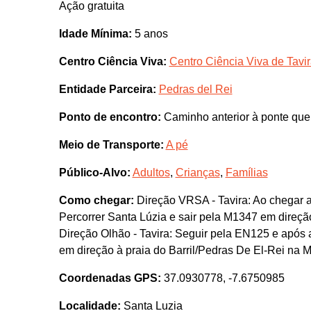
Ação gratuita
Idade Mínima:
5 anos
Centro Ciência Viva:
Centro Ciência Viva de Tavi
Entidade Parceira:
Pedras del Rei
Ponto de encontro:
Caminho anterior à ponte que d
Meio de Transporte:
A pé
Público-Alvo:
Adultos
,
Crianças
,
Famílias
Como chegar:
Direção VRSA - Tavira: Ao chegar a
Percorrer Santa Lúzia e sair pela M1347 em direçã
Direção Olhão - Tavira: Seguir pela EN125 e após a
em direção à praia do Barril/Pedras De El-Rei na 
Coordenadas GPS:
37.0930778, -7.6750985
Localidade:
Santa Luzia