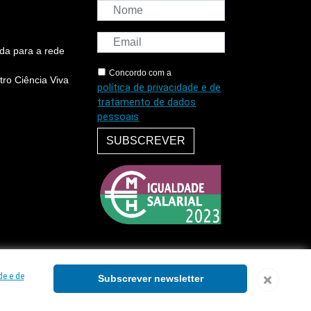
da para a rede
Concordo com a
ro Ciência Viva
política de privacidade e de
tratamento de dados
pessoais
SUBSCREVER
de e de
Subscrever newsletter