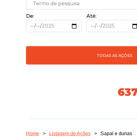
De:
Até:
TODAS AS AÇÕES
691
Home
>
Listagem de Ações
>
Sapal e dunas