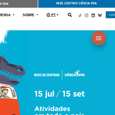
REDE CENTROS CIÊNCIA VIVA
A VIVA
RENSA
SOBRE
PT
LOG