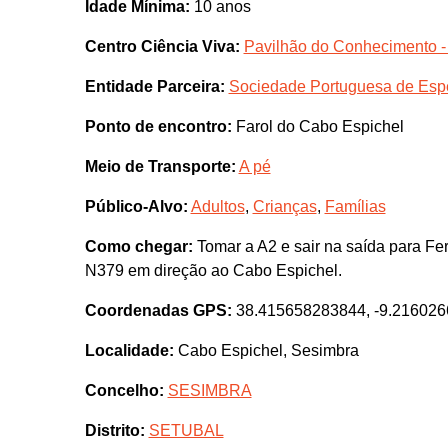
Idade Mínima:
10 anos
Centro Ciência Viva:
Pavilhão do Conhecimento -
Entidade Parceira:
Sociedade Portuguesa de Esp
Ponto de encontro:
Farol do Cabo Espichel
Meio de Transporte:
A pé
Público-Alvo:
Adultos
,
Crianças
,
Famílias
Como chegar:
Tomar a A2 e sair na saída para Fe
N379 em direção ao Cabo Espichel.
Coordenadas GPS:
38.415658283844, -9.21602
Localidade:
Cabo Espichel, Sesimbra
Concelho:
SESIMBRA
Distrito:
SETUBAL