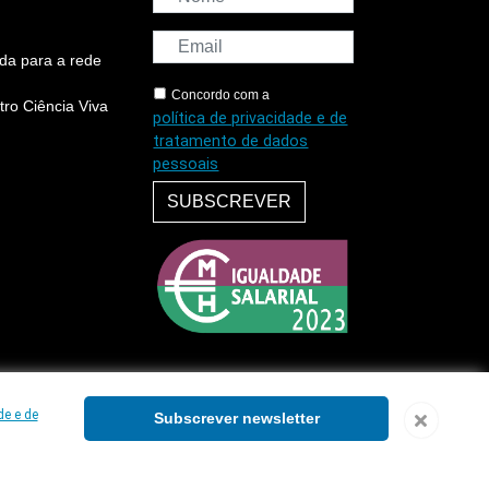
da para a rede
Concordo com a
ro Ciência Viva
política de privacidade e de
tratamento de dados
pessoais
SUBSCREVER
de e de
Subscrever newsletter