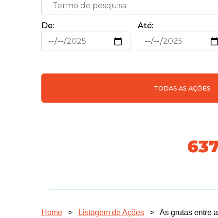
De:
Até:
TODAS AS AÇÕES
718
Home
>
Listagem de Ações
>
As grutas entre a