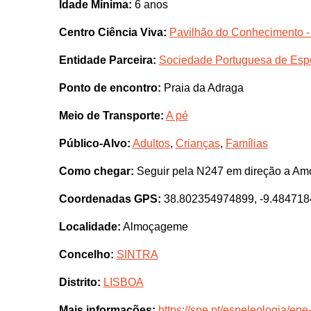
Idade Mínima:
6 anos
Centro Ciência Viva:
Pavilhão do Conhecimento -
Entidade Parceira:
Sociedade Portuguesa de Esp
Ponto de encontro:
Praia da Adraga
Meio de Transporte:
A pé
Público-Alvo:
Adultos
,
Crianças
,
Famílias
Como chegar:
Seguir pela N247 em direção a Amo
Coordenadas GPS:
38.802354974899, -9.48471
Localidade:
Almoçageme
Concelho:
SINTRA
Distrito:
LISBOA
Mais informações:
https://spe.pt/espeleologia/e