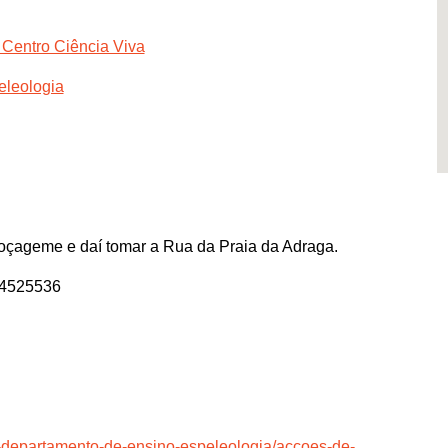
 Centro Ciência Viva
eleologia
çageme e daí tomar a Rua da Praia da Adraga.
84525536
pe-departamento-de-ensino-espeleologia/accoes-de-