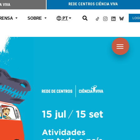
REDE CENTROS CIÊNCIA VIVA
A VIVA
RENSA
SOBRE
PT
LOG