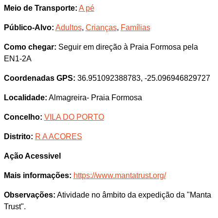
Meio de Transporte:
A pé
Público-Alvo:
Adultos
,
Crianças
,
Famílias
Como chegar:
Seguir em direção à Praia Formosa pela
EN1-2A
Coordenadas GPS:
36.951092388783, -25.096946829727
Localidade:
Almagreira- Praia Formosa
Concelho:
VILA DO PORTO
Distrito:
R A ACORES
Ação Acessivel
Mais informações:
https://www.mantatrust.org/
Observações:
Atividade no âmbito da expedição da "Manta
Trust".