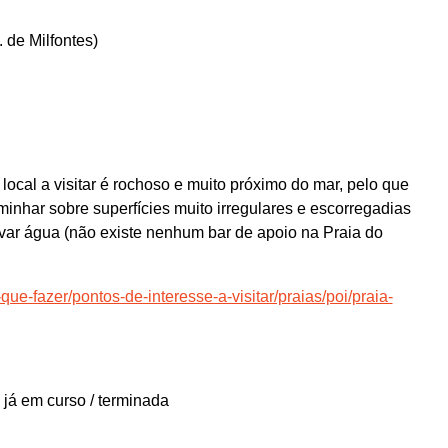
 de Milfontes)
local a visitar é rochoso e muito próximo do mar, pelo que
minhar sobre superfícies muito irregulares e escorregadias
var água (não existe nenhum bar de apoio na Praia do
que-fazer/pontos-de-interesse-a-visitar/praias/poi/praia-
 já em curso / terminada