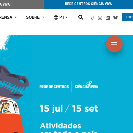
REDE CENTROS CIÊNCIA VIVA
A VIVA
RENSA
SOBRE
PT
LOG