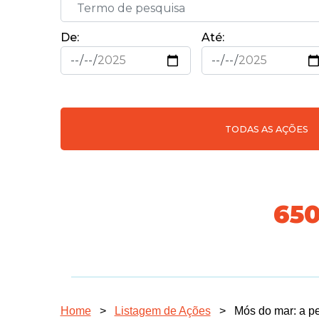
De:
Até:
TODAS AS AÇÕES
718
Home
>
Listagem de Ações
>
Mós do mar: a pe