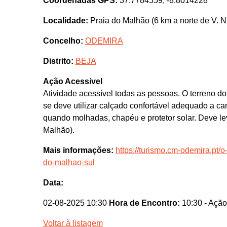
Coordenadas GPS:
37.7784559, -8.8014228
Localidade:
Praia do Malhão (6 km a norte de V. N.
Concelho:
ODEMIRA
Distrito:
BEJA
Ação Acessivel
Atividade acessível todas as pessoas. O terreno do 
se deve utilizar calçado confortável adequado a ca
quando molhadas, chapéu e protetor solar. Deve le
Malhão).
Mais informações:
https://turismo.cm-odemira.pt/o-
do-malhao-sul
Data:
02-08-2025 10:30
Hora de Encontro:
10:30
- Ação
Voltar à listagem