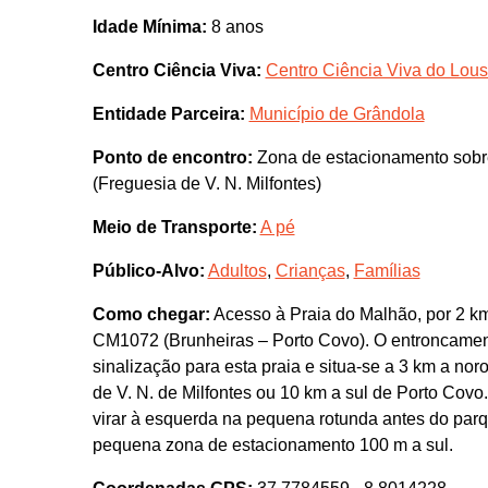
Idade Mínima:
8 anos
Centro Ciência Viva:
Centro Ciência Viva do Lous
Entidade Parceira:
Município de Grândola
Ponto de encontro:
Zona de estacionamento sobre
(Freguesia de V. N. Milfontes)
Meio de Transporte:
A pé
Público-Alvo:
Adultos
,
Crianças
,
Famílias
Como chegar:
Acesso à Praia do Malhão, por 2 km 
CM1072 (Brunheiras – Porto Covo). O entroncamen
sinalização para esta praia e situa-se a 3 km a no
de V. N. de Milfontes ou 10 km a sul de Porto Cov
virar à esquerda na pequena rotunda antes do parq
pequena zona de estacionamento 100 m a sul.