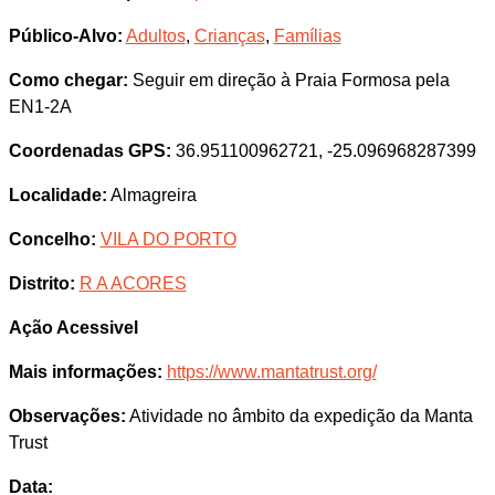
Público-Alvo:
Adultos
,
Crianças
,
Famílias
Como chegar:
Seguir em direção à Praia Formosa pela
EN1-2A
Coordenadas GPS:
36.951100962721, -25.096968287399
Localidade:
Almagreira
Concelho:
VILA DO PORTO
Distrito:
R A ACORES
Ação Acessivel
Mais informações:
https://www.mantatrust.org/
Observações:
Atividade no âmbito da expedição da Manta
Trust
Data: