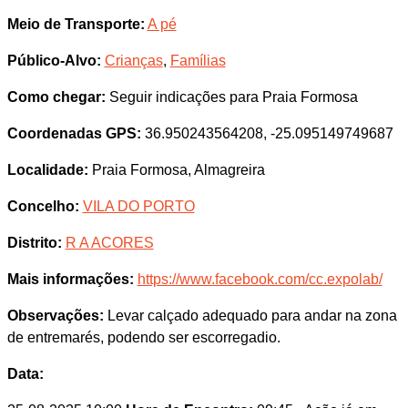
Meio de Transporte:
A pé
Público-Alvo:
Crianças
,
Famílias
Como chegar:
Seguir indicações para Praia Formosa
Coordenadas GPS:
36.950243564208, -25.095149749687
Localidade:
Praia Formosa, Almagreira
Concelho:
VILA DO PORTO
Distrito:
R A ACORES
Mais informações:
https://www.facebook.com/cc.expolab/
Observações:
Levar calçado adequado para andar na zona
de entremarés, podendo ser escorregadio.
Data: