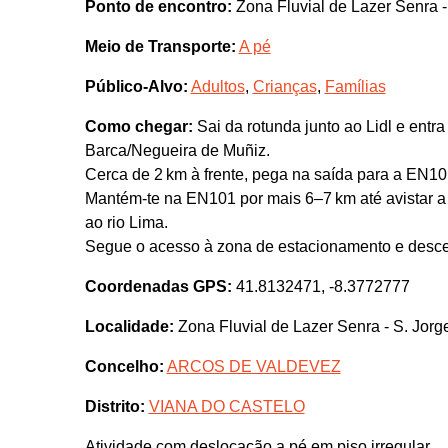
Ponto de encontro:
Zona Fluvial de Lazer Senra -
Meio de Transporte:
A pé
Público-Alvo:
Adultos
,
Crianças
,
Famílias
Como chegar:
Sai da rotunda junto ao Lidl e entr
Barca/Negueira de Muñiz.
Cerca de 2 km à frente, pega na saída para a EN10
Mantém-te na EN101 por mais 6–7 km até avistar a 
ao rio Lima.
Segue o acesso à zona de estacionamento e desce a
Coordenadas GPS:
41.8132471, -8.3772777
Localidade:
Zona Fluvial de Lazer Senra - S. Jorg
Concelho:
ARCOS DE VALDEVEZ
Distrito:
VIANA DO CASTELO
Atividade com deslocação a pé em piso irregular.