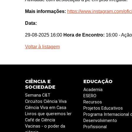
Mais informações:
https://www.instagram.com/ofic
Data:
29-08-2025 16:00
Hora de Encontro:
16:00
- Ação
Voltar à listagem
CIÊNCIA E
EDUCAÇÃO
SOCIEDADE
Academia
Semana C&T
ESERO
Circuitos Ciência Viva
Recursos
Ciência Viva em Casa
Projetos Educativos
Livros que queremos ler
Programa Internacional 
Café de Ciência
Desenvolvimento
Vacinas - o poder da
Profissional