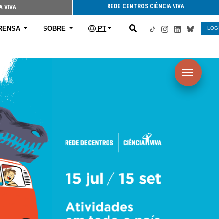
REDE CENTROS CIÊNCIA VIVA
A VIVA
RENSA
SOBRE
PT
LOG