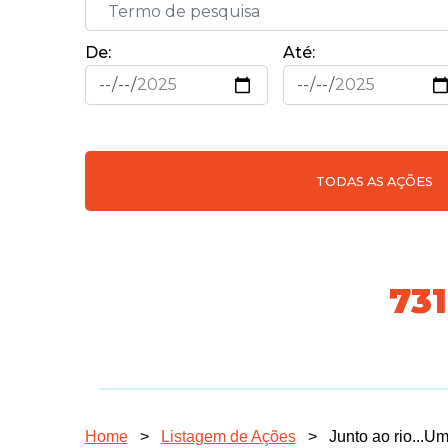
De:
Até:
TODAS AS AÇÕES
74
Home
>
Listagem de Ações
>
Junto ao rio...U