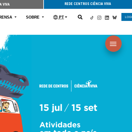
REDE CENTROS CIÊNCIA VIVA
A VIVA
RENSA
SOBRE
PT
LOG