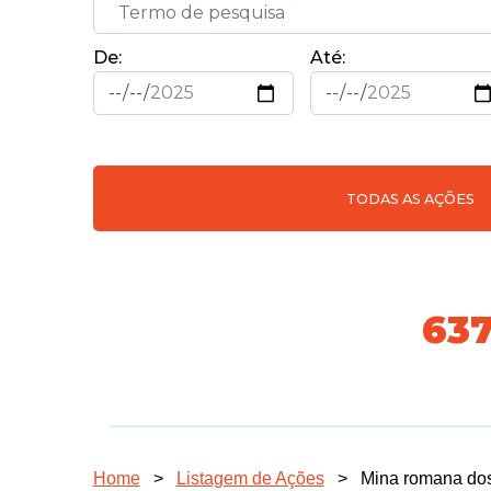
De:
Até:
TODAS AS AÇÕES
70
Home
>
Listagem de Ações
>
Mina romana dos