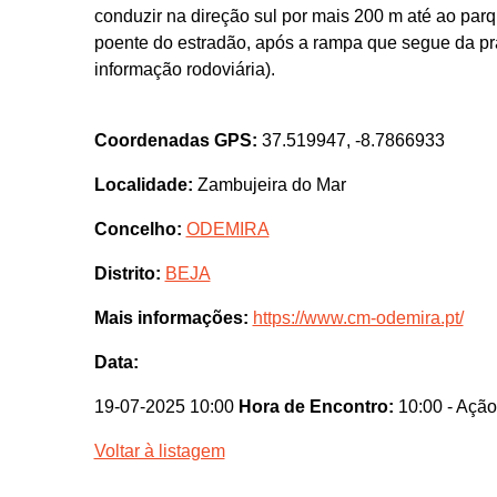
conduzir na direção sul por mais 200 m até ao parq
poente do estradão, após a rampa que segue da prai
informação rodoviária).
Coordenadas GPS:
37.519947, -8.7866933
Localidade:
Zambujeira do Mar
Concelho:
ODEMIRA
Distrito:
BEJA
Mais informações:
https://www.cm-odemira.pt/
Data:
19-07-2025 10:00
Hora de Encontro:
10:00
- Ação
Voltar à listagem