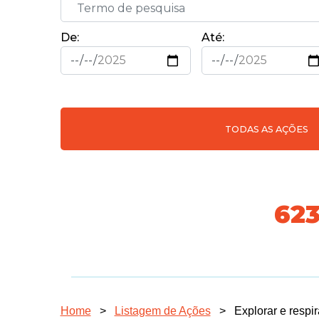
De:
Até:
TODAS AS AÇÕES
718
Home
>
Listagem de Ações
>
Explorar e respi