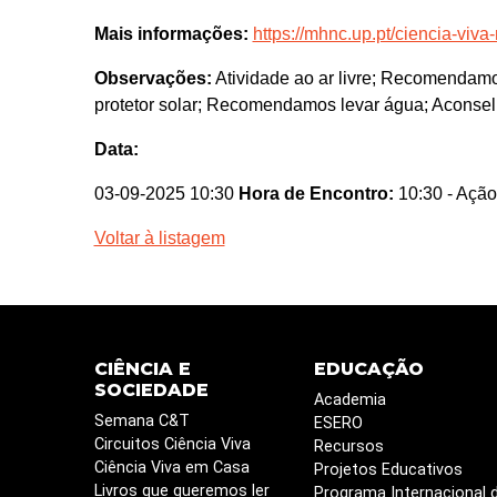
Mais informações:
https://mhnc.up.pt/ciencia-viva
Observações:
Atividade ao ar livre; Recomendamos
protetor solar; Recomendamos levar água; Aconselh
Data:
03-09-2025 10:30
Hora de Encontro:
10:30
- Ação
Voltar à listagem
CIÊNCIA E
EDUCAÇÃO
SOCIEDADE
Academia
Semana C&T
ESERO
Circuitos Ciência Viva
Recursos
Ciência Viva em Casa
Projetos Educativos
Livros que queremos ler
Programa Internacional 