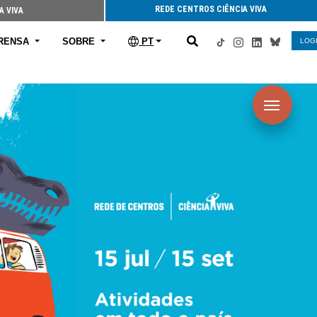
REDE CENTROS CIÊNCIA VIVA
A VIVA
RENSA
SOBRE
PT
LOG