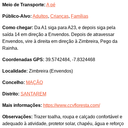
Meio de Transporte:
A pé
Público-Alvo:
Adultos
,
Crianças
,
Famílias
Como chegar:
Da A1 siga para A23, e depois siga pela
saída 14 em direção a Envendos. Depois de atravessar
Envendos, vire à direita em direção à Zimbreira, Pego da
Rainha.
Coordenadas GPS:
39.5742484, -7.8324468
Localidade:
Zimbreira (Envendos)
Concelho:
MAÇÃO
Distrito:
SANTAREM
Mais informações:
https://www.ccvfloresta.com/
Observações:
Trazer toalha, roupa e calçado confortável e
adequado à atividade, protetor solar, chapéu, água e reforço