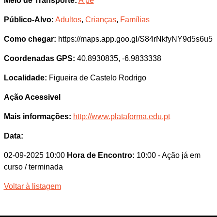
Meio de Transporte:
A pé
Público-Alvo:
Adultos
,
Crianças
,
Famílias
Como chegar:
https://maps.app.goo.gl/S84rNkfyNY9d5s6u5
Coordenadas GPS:
40.8930835, -6.9833338
Localidade:
Figueira de Castelo Rodrigo
Ação Acessivel
Mais informações:
http://www.plataforma.edu.pt
Data:
02-09-2025 10:00
Hora de Encontro:
10:00
- Ação já em
curso / terminada
Voltar à listagem