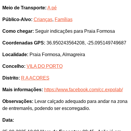
Meio de Transporte:
A pé
Público-Alvo:
Crianças
,
Famílias
Como chegar:
Seguir indicações para Praia Formosa
Coordenadas GPS:
36.950243564208, -25.095149749687
Localidade:
Praia Formosa, Almagreira
Concelho:
VILA DO PORTO
Distrito:
R A ACORES
Mais informações:
https://www.facebook.com/cc.expolab/
Observações:
Levar calçado adequado para andar na zona
de entremarés, podendo ser escorregadio.
Data: