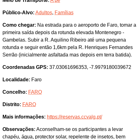
Meio de Transporte:
A pé
Público-Alvo:
Adultos
,
Famílias
Como chegar:
Na estrada para o aeroporto de Faro, tomar a
primeira saída depois da rotunda elevada Montenegro -
Gambelas. Subir a R. Aquilino Ribeiro até uma pequena
rotunda e seguir então 1,6km pela R. Henriques Fernandes
Serrão (inicialmente asfaltada mas depois em terra batida).
Coordenadas GPS:
37.03061696353, -7.9979180039672
Localidade:
Faro
Concelho:
FARO
Distrito:
FARO
Mais informações:
https://reservas.ccvalg.pt/
Observações:
Aconselham-se os participantes a levar
chapéu, água, protector solar, repelente de insetos, bem