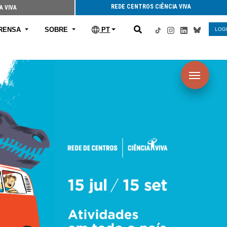
REDE CENTROS CIÊNCIA VIVA
A VIVA
RENSA
SOBRE
PT
LOG