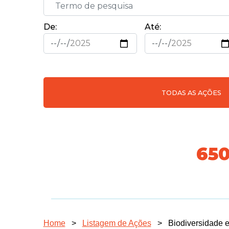
De:
Até:
TODAS AS AÇÕES
718
Home
>
Listagem de Ações
>
Biodiversidade en