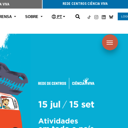
REDE CENTROS CIÊNCIA VIVA
A VIVA
RENSA
SOBRE
PT
LOG