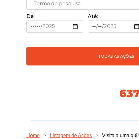
De:
Até:
TODAS AS AÇÕES
70
Home
>
Listagem de Ações
>
Visita a uma qui