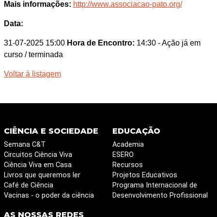
Mais informações:
http://www.associacao-pato.org/
Data:
31-07-2025 15:00
Hora de Encontro:
14:30
- Ação já em
curso / terminada
Voltar à listagem
CIÊNCIA E SOCIEDADE
EDUCAÇÃO
Semana C&T
Academia
Circuitos Ciência Viva
ESERO
Ciência Viva em Casa
Recursos
Livros que queremos ler
Projetos Educativos
Café de Ciência
Programa Internacional de
Vacinas - o poder da ciência
Desenvolvimento Profissional
AS NOSSAS REDES