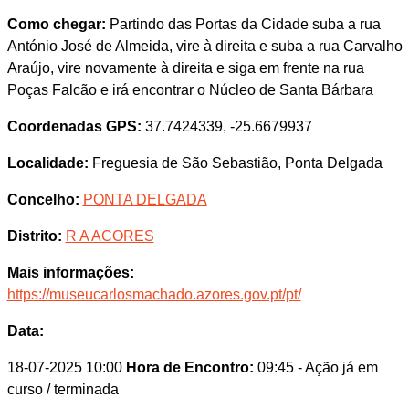
Como chegar:
Partindo das Portas da Cidade suba a rua
António José de Almeida, vire à direita e suba a rua Carvalho
Araújo, vire novamente à direita e siga em frente na rua
Poças Falcão e irá encontrar o Núcleo de Santa Bárbara
Coordenadas GPS:
37.7424339, -25.6679937
Localidade:
Freguesia de São Sebastião, Ponta Delgada
Concelho:
PONTA DELGADA
Distrito:
R A ACORES
Mais informações:
https://museucarlosmachado.azores.gov.pt/pt/
Data:
18-07-2025 10:00
Hora de Encontro:
09:45
- Ação já em
curso / terminada