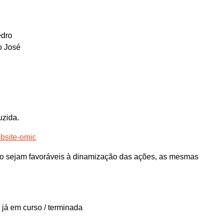
edro
o José
uzida.
ebsite-omic
o sejam favoráveis à dinamização das ações, as mesmas
 já em curso / terminada