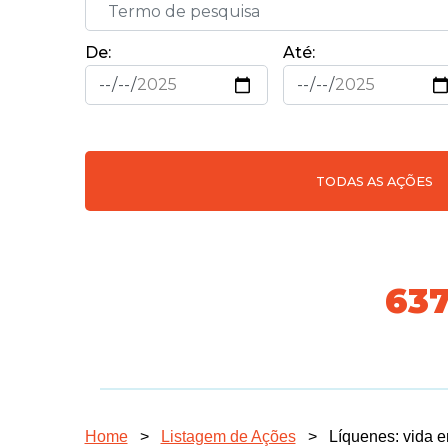
De:
Até:
TODAS AS AÇÕES
70
Home
>
Listagem de Ações
>
Líquenes: vida 