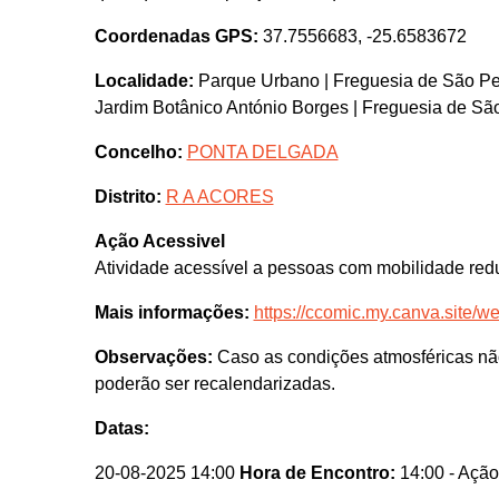
Coordenadas GPS:
37.7556683, -25.6583672
Localidade:
Parque Urbano | Freguesia de São P
Jardim Botânico António Borges | Freguesia de Sã
Concelho:
PONTA DELGADA
Distrito:
R A ACORES
Ação Acessivel
Atividade acessível a pessoas com mobilidade red
Mais informações:
https://ccomic.my.canva.site/w
Observações:
Caso as condições atmosféricas nã
poderão ser recalendarizadas.
Datas:
20-08-2025 14:00
Hora de Encontro:
14:00
- Ação