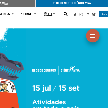
REDE CENTROS CIÊNCIA VIVA
A VIVA
RENSA
SOBRE
PT
LOG