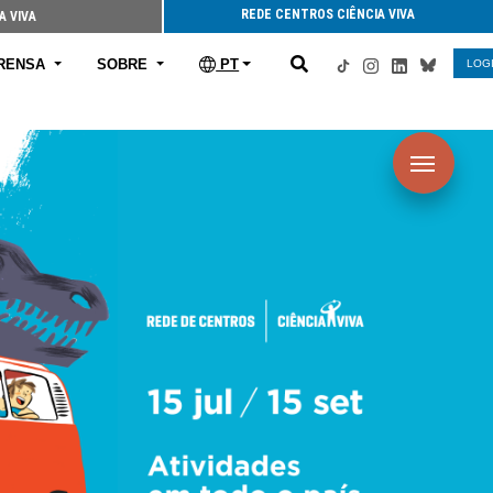
REDE CENTROS CIÊNCIA VIVA
A VIVA
RENSA
SOBRE
PT
LOG