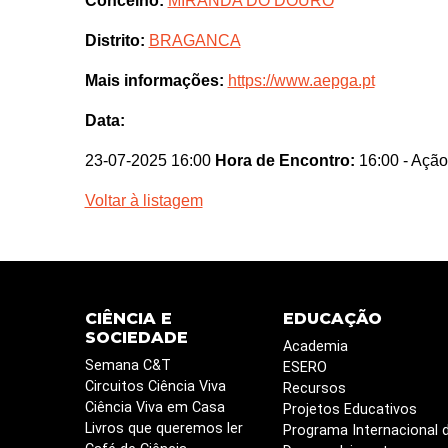
Concelho:
MIRANDA DO DOURO
Distrito:
BRAGANCA
Mais informações:
https://www.aepga.pt
Data:
23-07-2025 16:00
Hora de Encontro:
16:00
- Ação
Voltar à listagem
CIÊNCIA E
EDUCAÇÃO
SOCIEDADE
Academia
Semana C&T
ESERO
Circuitos Ciência Viva
Recursos
Ciência Viva em Casa
Projetos Educativos
Livros que queremos ler
Programa Internacional 