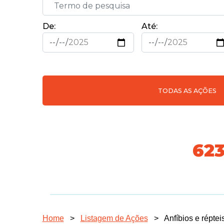
De:
Até:
TODAS AS AÇÕES
718
Home
>
Listagem de Ações
>
Anfíbios e réptei