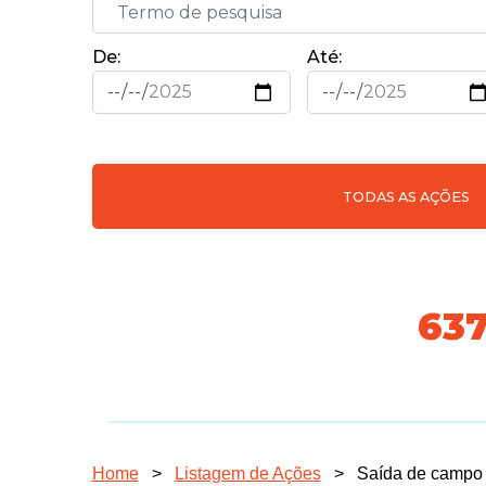
De:
Até:
TODAS AS AÇÕES
70
Home
>
Listagem de Ações
>
Saída de campo 