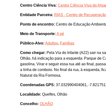
Centro Ciência Viva:
Centro Ciência Viva do Algar
Entidade Parceira:
RIAS - Centro de Recuperação
Ponto de encontro:
Centro de Educação Ambiental
Meio de Transporte:
A pé
Público-Alvo:
Adultos
,
Famílias
Como chegar:
Pela Via do Infante (A22) sair na s
Olhão, há indicação para a esquerda: Parque de 
gasolina. Virar e seguir essa rua até ao final, p
a linha de comboio. No final da rua, à esquerda, fi
Natural da Ria Formosa.
Coordenadas GPS:
37.032990404061, -7.82175
Localidade:
Quelfes, Olhão
Concelho:
OLHÃO