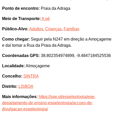
Ponto de encontro:
Praia da Adraga
Meio de Transporte:
A pé
Público-Alvo:
Adultos
,
Crianças
,
Famílias
Como chegar:
Seguir pela N247 em direção a Amoçageme
e daí tomar a Rua da Praia da Adraga.
Coordenadas GPS:
38.802354974899, -9.4847184525536
Localidade:
Almoçageme
Concelho:
SINTRA
Distrito:
LISBOA
Mais informações:
https://spe.pt/espeleologia/epe-
departamento-de-ensino-espeleologia/accoes-de-
divulgacao-espeleologia/