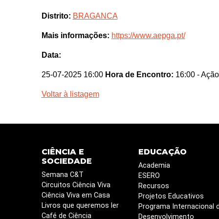
Distrito:
BRAGANCA
Mais informações:
https://www.aepga.pt/
Data:
25-07-2025 16:00
Hora de Encontro:
16:00
- Ação
Voltar à listagem
CIÊNCIA E
EDUCAÇÃO
SOCIEDADE
Academia
Semana C&T
ESERO
Circuitos Ciência Viva
Recursos
Ciência Viva em Casa
Projetos Educativos
Livros que queremos ler
Programa Internacional 
Café de Ciência
Desenvolvimento