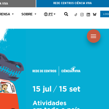
REDE CENTROS CIÊNCIA VIVA
A VIVA
RENSA
SOBRE
PT
LOG