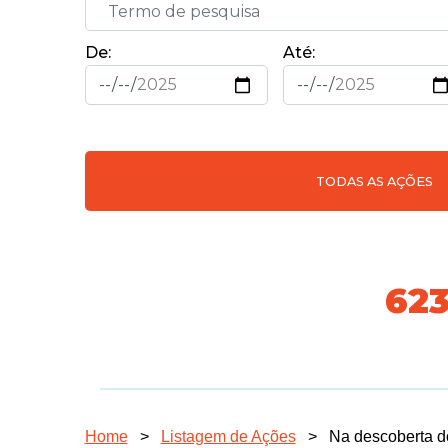
De:
Até:
TODAS AS AÇÕES
718
Home
>
Listagem de Ações
>
Na descoberta d