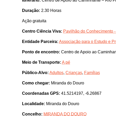
Itinerário:
Centro de Apoio ao Caminhante – Rio F
Duração:
2.30 Horas
Ação gratuita
Centro Ciência Viva:
Pavilhão do Conhecimento -
Entidade Parceira:
Associação para o Estudo e P
Ponto de encontro:
Centro de Apoio ao Caminhant
Meio de Transporte:
A pé
Público-Alvo:
Adultos
,
Crianças
,
Famílias
Como chegar:
Miranda do Douro
Coordenadas GPS:
41.5214197, -6.26867
Localidade:
Miranda do Douro
Concelho:
MIRANDA DO DOURO