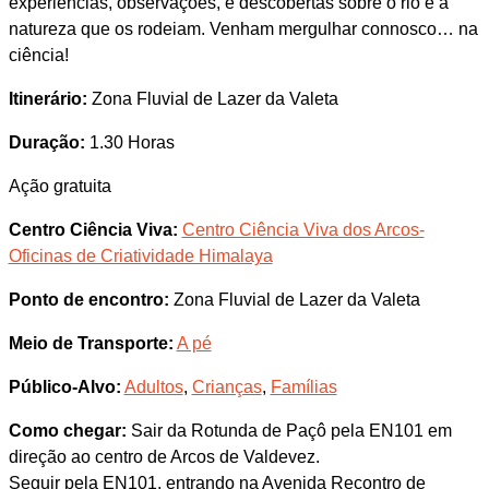
experiências, observações, e descobertas sobre o rio e a
natureza que os rodeiam. Venham mergulhar connosco… na
ciência!
Itinerário:
Zona Fluvial de Lazer da Valeta
Duração:
1.30 Horas
Ação gratuita
Centro Ciência Viva:
Centro Ciência Viva dos Arcos-
Oficinas de Criatividade Himalaya
Ponto de encontro:
Zona Fluvial de Lazer da Valeta
Meio de Transporte:
A pé
Público-Alvo:
Adultos
,
Crianças
,
Famílias
Como chegar:
Sair da Rotunda de Paçô pela EN101 em
direção ao centro de Arcos de Valdevez.
Seguir pela EN101, entrando na Avenida Recontro de