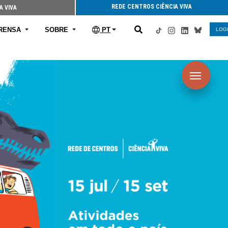
REDE CENTROS CIÊNCIA VIVA
A VIVA
RENSA
SOBRE
PT
LOG