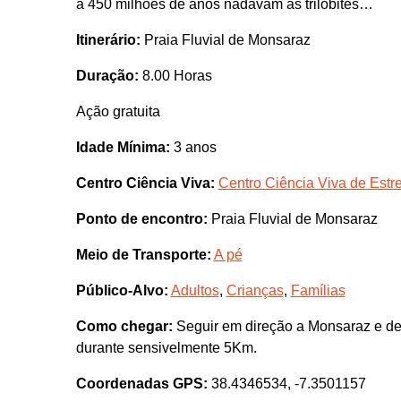
a 450 milhões de anos nadavam as trilobites…
Itinerário:
Praia Fluvial de Monsaraz
Duração:
8.00 Horas
Ação gratuita
Idade Mínima:
3 anos
Centro Ciência Viva:
Centro Ciência Viva de Est
Ponto de encontro:
Praia Fluvial de Monsaraz
Meio de Transporte:
A pé
Público-Alvo:
Adultos
,
Crianças
,
Famílias
Como chegar:
Seguir em direção a Monsaraz e dep
durante sensivelmente 5Km.
Coordenadas GPS:
38.4346534, -7.3501157