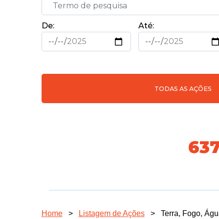
De:
Até:
TODAS AS AÇÕES
718
Home
>
Listagem de Ações
>
Terra, Fogo, Águ