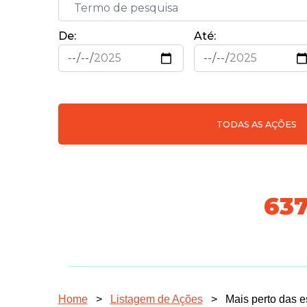
De:
Até:
TODAS AS AÇÕES
70
Home
>
Listagem de Ações
>
Mais perto das e