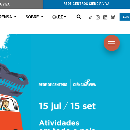
REDE CENTROS CIÊNCIA VIVA
A VIVA
RENSA
SOBRE
PT
LOG