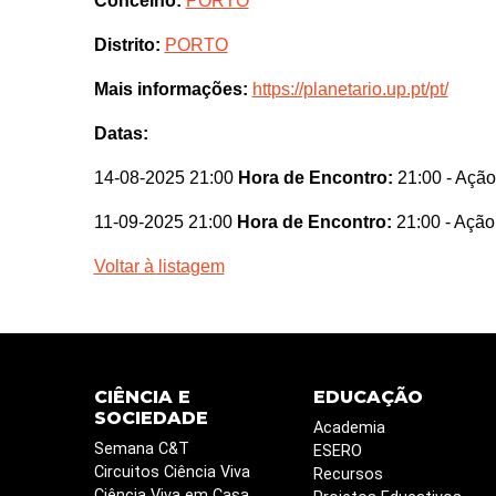
Concelho:
PORTO
Distrito:
PORTO
Mais informações:
https://planetario.up.pt/pt/
Datas:
14-08-2025 21:00
Hora de Encontro:
21:00
- Ação
11-09-2025 21:00
Hora de Encontro:
21:00
- Ação
Voltar à listagem
CIÊNCIA E
EDUCAÇÃO
SOCIEDADE
Academia
Semana C&T
ESERO
Circuitos Ciência Viva
Recursos
Ciência Viva em Casa