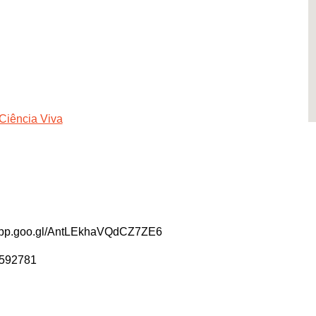
 Ciência Viva
s.app.goo.gl/AntLEkhaVQdCZ7ZE6
7592781