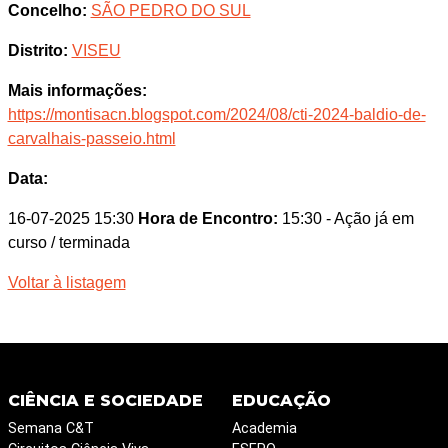
Concelho:
SÃO PEDRO DO SUL
Distrito:
VISEU
Mais informações:
https://montisacn.blogspot.com/2024/08/cti-2024-baldio-de-
carvalhais-passeio.html
Data:
16-07-2025 15:30
Hora de Encontro:
15:30
- Ação já em
curso / terminada
Voltar à listagem
CIÊNCIA E SOCIEDADE
EDUCAÇÃO
Semana C&T
Academia