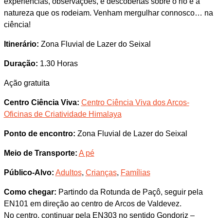
experiências, observações, e descobertas sobre o rio e a
natureza que os rodeiam. Venham mergulhar connosco… na
ciência!
Itinerário:
Zona Fluvial de Lazer do Seixal
Duração:
1.30 Horas
Ação gratuita
Centro Ciência Viva:
Centro Ciência Viva dos Arcos-
Oficinas de Criatividade Himalaya
Ponto de encontro:
Zona Fluvial de Lazer do Seixal
Meio de Transporte:
A pé
Público-Alvo:
Adultos
,
Crianças
,
Famílias
Como chegar:
Partindo da Rotunda de Paçô, seguir pela
EN101 em direção ao centro de Arcos de Valdevez.
No centro, continuar pela EN303 no sentido Gondoriz –