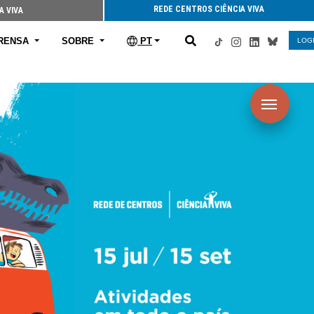
REDE CENTROS CIÊNCIA VIVA
A VIVA
RENSA
SOBRE
PT
LOG