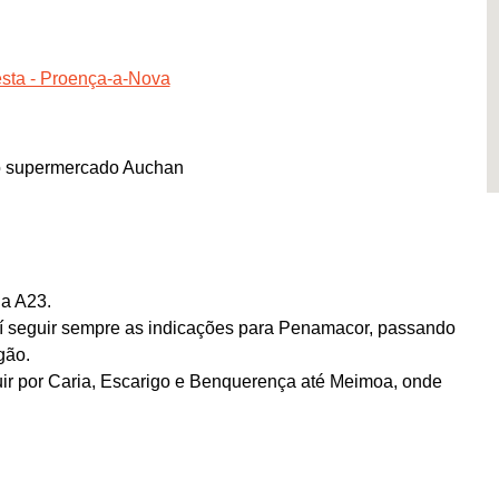
esta - Proença-a-Nova
o supermercado Auchan
da A23.
 daí seguir sempre as indicações para Penamacor, passando
gão.
eguir por Caria, Escarigo e Benquerença até Meimoa, onde