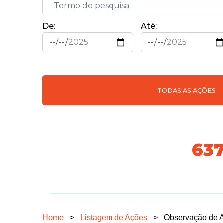
De:
Até:
TODAS AS AÇÕES
718
Home
>
Listagem de Ações
>
Observação de 