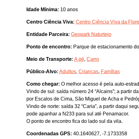
Idade Mínima:
10 anos
Centro Ciência Viva:
Centro Ciência Viva da Flor
Entidade Parceira:
Geopark Naturtejo
Ponto de encontro:
Parque de estacionamento d
Meio de Transporte:
A pé
,
Carro
Público-Alvo:
Adultos
,
Crianças
,
Famílias
Como chegar:
O melhor acesso é pela auto-estra
Vindo de sul: saída número 24 “Alcains”; a partir
por Escalos de Cima, São Miguel de Acha e Pedró
Vindo de norte: saída 32 “Caria”, a partir daqui s
pode apanhar a N233 para sul até Penamacor.
O ponto de encontro fica do lado sul da vila.
Coordenadas GPS:
40.1640627, -7.1733358