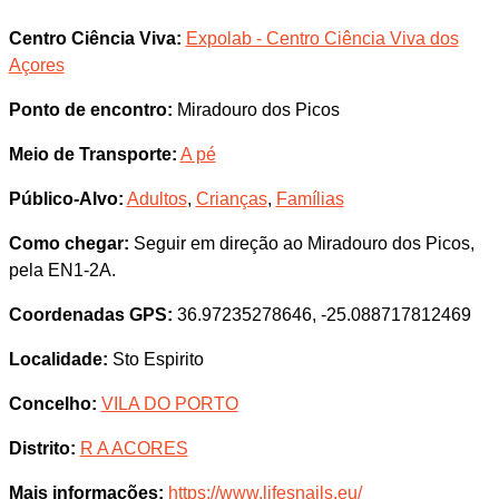
Centro Ciência Viva:
Expolab - Centro Ciência Viva dos
Açores
Ponto de encontro:
Miradouro dos Picos
Meio de Transporte:
A pé
Público-Alvo:
Adultos
,
Crianças
,
Famílias
Como chegar:
Seguir em direção ao Miradouro dos Picos,
pela EN1-2A.
Coordenadas GPS:
36.97235278646, -25.088717812469
Localidade:
Sto Espirito
Concelho:
VILA DO PORTO
Distrito:
R A ACORES
Mais informações:
https://www.lifesnails.eu/