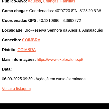
Público-Alvo:
Adultos
,
Crianças
,
Famílias
Como chegar:
Coordenadas: 40°07'20.8"N, 8°23'20.5"W
Coordenadas GPS:
40.1210896, -8.3892272
Localidade:
Bio-Reserva Senhora da Alegria, Almalaguês
Concelho:
COIMBRA
Distrito:
COIMBRA
Mais informações:
https://www.exploratorio.pt/
Data:
06-09-2025 09:30
- Ação já em curso / terminada
Voltar à listagem