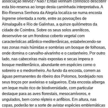
associação Milvoz? Não? Então venham connosco descobrir
esta bio-reserva ao longo desta caminhada interpretativa. A
Bio-Reserva Senhora da Alegria localiza-se numa encosta
íngreme orientada a norte, entre as povoações de
Almalaguês e Rio de Galinhas, a quinze quilómetros da
cidade de Coimbra. Sobre os seus solos areníticos,
desenvolve-se um frondoso coberto vegetal com
características atlântico-mediterrânicas, estabelecendo-se
nas zonas mais húmidas e sombrias um bosque de folhosas,
onde domina o carvalho-alvarinho e o castanheiro. Por outro
lado, nas cabeceiras mais expostas e secas impera o
bosque mediterrânico, abundante em espécies como o
sobreiro e o medronheiro. Ao fundo da encosta, correm as
águas permanentes do ribeiro dos Polomos, bordejado nos
seus troços por aveleiras e salgueiros. Esta encosta alberga
um leque muito rico de biodiversidade, com particular
destaque para as aves florestais, mesocarnívoros, e
ungulados, bem como répteis e anfíbios. Em altura, nas
copas, poderão ter a sorte de avistar espécies emblemáticas