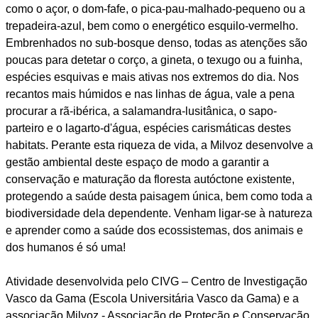
como o açor, o dom-fafe, o pica-pau-malhado-pequeno ou a
trepadeira-azul, bem como o energético esquilo-vermelho.
Embrenhados no sub-bosque denso, todas as atenções são
poucas para detetar o corço, a gineta, o texugo ou a fuinha,
espécies esquivas e mais ativas nos extremos do dia. Nos
recantos mais húmidos e nas linhas de água, vale a pena
procurar a rã-ibérica, a salamandra-lusitânica, o sapo-
parteiro e o lagarto-d'água, espécies carismáticas destes
habitats. Perante esta riqueza de vida, a Milvoz desenvolve a
gestão ambiental deste espaço de modo a garantir a
conservação e maturação da floresta autóctone existente,
protegendo a saúde desta paisagem única, bem como toda a
biodiversidade dela dependente. Venham ligar-se à natureza
e aprender como a saúde dos ecossistemas, dos animais e
dos humanos é só uma!
Atividade desenvolvida pelo CIVG – Centro de Investigação
Vasco da Gama (Escola Universitária Vasco da Gama) e a
associação Milvoz - Associação de Proteção e Conservação