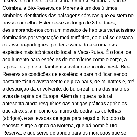
reserva e conhecer a sua fauna noturna. Situada a sul de
Coimbra, a Bio-Reserva da Morena é um dos últimos
símbolos identitários das paisagens cársicas que existem no
nosso concelho. Estende-se ao longo de 8 hectares,
deslumbrando-nos com um mosaico de habitats variadíssimo
dominados por vegetação mediterrânica, da qual se destaca
o carvalho-português, por ter associado a si uma das
espécies mais icónicas do local, a Vaca-Ruiva. É o local de
acolhimento para espécies de mamíferos como o corço, a
raposa, e a gineta. Também a avifauna encontra nesta Bio-
Reserva as condições de excelência para nidificar, sendo
bastante fácil o avistamento de pica-paus, de milhafres e, até
à destruição da envolvente, do bufo-real, uma das maiores
aves de rapina da Europa. Além da riqueza natural,
apresenta ainda resquícios das antigas práticas agrícolas
que ali existiam, como os muros de pedra, as cortelhas
(abrigos), e as levadas de água para regadio. No topo da
encosta surge a gruta da Morena, que dá nome à Bio-
Reserva, e que serve de abrigo para os morcegos que se