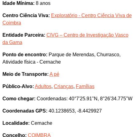
Idade Mínima:
8 anos
Centro Ciência Viva:
Exploratório - Centro Ciência Viva de
Coimbra
Entidade Parceira:
CIVG – Centro de Investigação Vasco
da Gama
Ponto de encontro:
Parque de Merendas, Churrasco,
Atividade física - Cernache
Meio de Transporte:
A pé
Público-Alvo:
Adultos
,
Crianças
,
Famílias
Como chegar:
Coordenadas: 40°7'25.91"N, 8°26'34.775"W
Coordenadas GPS:
40.1238653, -8.4429927
Localidade:
Cernache
Concelho:
COIMBRA