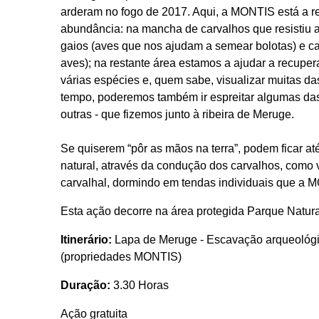
arderam no fogo de 2017. Aqui, a MONTIS está a re
abundância: na mancha de carvalhos que resistiu a
gaios (aves que nos ajudam a semear bolotas) e c
aves); na restante área estamos a ajudar a recupe
várias espécies e, quem sabe, visualizar muitas da
tempo, poderemos também ir espreitar algumas das 
outras - que fizemos junto à ribeira de Meruge.
Se quiserem “pôr as mãos na terra”, podem ficar at
natural, através da condução dos carvalhos, como v
carvalhal, dormindo em tendas individuais que a 
Esta ação decorre na área protegida Parque Natu
Itinerário:
Lapa de Meruge - Escavação arqueológi
(propriedades MONTIS)
Duração:
3.30 Horas
Ação gratuita