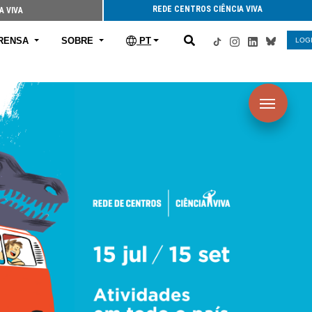
REDE CENTROS CIÊNCIA VIVA
A VIVA
RENSA
SOBRE
PT
LOG