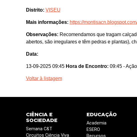
Distrito:
VISEU
Mais informações:
https://montisacn.blogspot.co
Observações:
Recomendamos que tragam calçado,
abertos, são irregulares e têm pedras e plantas), cha
Data:
13-09-2025 09:45
Hora de Encontro:
09:45
- Ação
Voltar à listagem
CIÊNCIA E
EDUCAÇÃO
SOCIEDADE
Academia
Semana C&T
ESERO
Circuitos Ciência Viva
Recursos