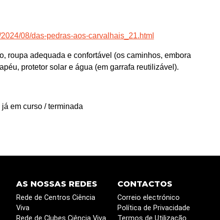
m/2024/08/das-pedras-aos-carvalhais_21.html
 roupa adequada e confortável (os caminhos, embora
péu, protetor solar e água (em garrafa reutilizável).
 já em curso / terminada
AS NOSSAS REDES
CONTACTOS
Rede de Centros Ciência
Correio electrónico
Viva
Política de Privacidade
Rede de Clubes Ciência Viva
Termos de Utilização