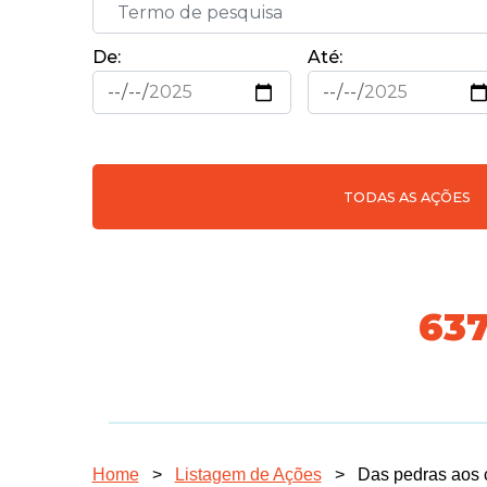
De:
Até:
TODAS AS AÇÕES
70
Home
>
Listagem de Ações
>
Das pedras aos 