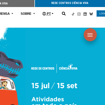
REDE CENTROS CIÊNCIA VIVA
A VIVA
RENSA
SOBRE
PT
LOG