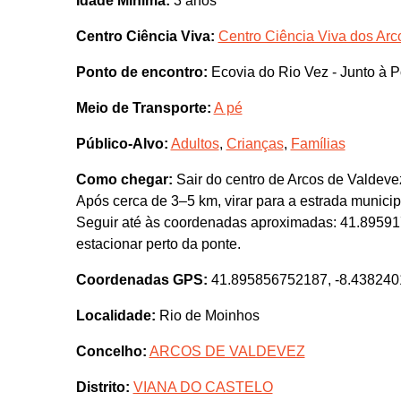
Idade Mínima:
3 anos
Centro Ciência Viva:
Centro Ciência Viva dos Arc
Ponto de encontro:
Ecovia do Rio Vez - Junto à 
Meio de Transporte:
A pé
Público-Alvo:
Adultos
,
Crianças
,
Famílias
Como chegar:
Sair do centro de Arcos de Valdev
Após cerca de 3–5 km, virar para a estrada munici
Seguir até às coordenadas aproximadas: 41.8959
estacionar perto da ponte.
Coordenadas GPS:
41.895856752187, -8.43824
Localidade:
Rio de Moinhos
Concelho:
ARCOS DE VALDEVEZ
Distrito:
VIANA DO CASTELO