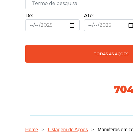
De:
Até:
TODAS AS AÇÕES
74
Home
>
Listagem de Ações
>
Mamíferos em c