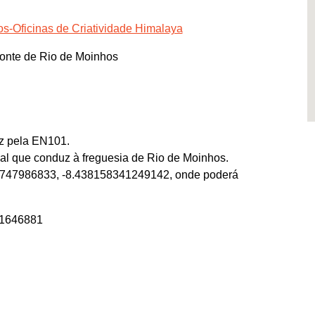
os-Oficinas de Criatividade Himalaya
Ponte de Rio de Moinhos
ez pela EN101.
pal que conduz à freguesia de Rio de Moinhos.
1747986833, -8.438158341249142, onde poderá
01646881