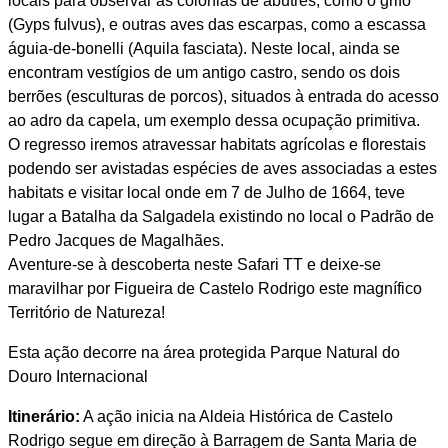
locais para observar as colónias de abutres, como o grifo
(Gyps fulvus), e outras aves das escarpas, como a escassa
águia-de-bonelli (Aquila fasciata). Neste local, ainda se
encontram vestígios de um antigo castro, sendo os dois
berrões (esculturas de porcos), situados à entrada do acesso
ao adro da capela, um exemplo dessa ocupação primitiva.
O regresso iremos atravessar habitats agrícolas e florestais
podendo ser avistadas espécies de aves associadas a estes
habitats e visitar local onde em 7 de Julho de 1664, teve
lugar a Batalha da Salgadela existindo no local o Padrão de
Pedro Jacques de Magalhães.
Aventure-se à descoberta neste Safari TT e deixe-se
maravilhar por Figueira de Castelo Rodrigo este magnífico
Território de Natureza!
Esta ação decorre na área protegida Parque Natural do
Douro Internacional
Itinerário:
A ação inicia na Aldeia Histórica de Castelo
Rodrigo segue em direção à Barragem de Santa Maria de