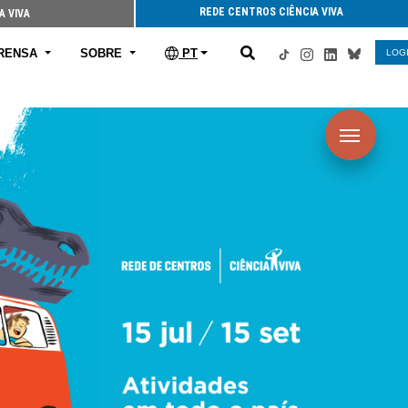
REDE CENTROS CIÊNCIA VIVA
A VIVA
RENSA
SOBRE
PT
LOG