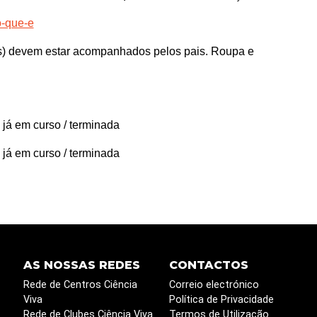
o-que-e
s) devem estar acompanhados pelos pais. Roupa e
 já em curso / terminada
 já em curso / terminada
AS NOSSAS REDES
CONTACTOS
Rede de Centros Ciência
Correio electrónico
Viva
Política de Privacidade
Rede de Clubes Ciência Viva
Termos de Utilização