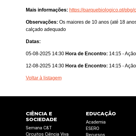
Mais informações:
https://parquebiologico.pt/pbg/
Observações:
Os maiores de 10 anos (até 18 ano
calçado adequado
Datas:
05-08-2025 14:30
Hora de Encontro:
14:15
- Ação
12-08-2025 14:30
Hora de Encontro:
14:15
- Ação
Voltar à listagem
CIÊNCIA E
EDUCAÇÃO
SOCIEDADE
Academia
Semana C&T
ESERO
Circuitos Ciência Viva
Recursos