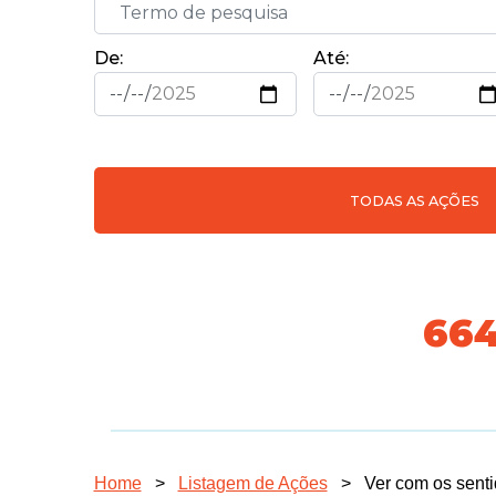
De:
Até:
TODAS AS AÇÕES
731
Home
>
Listagem de Ações
>
Ver com os sent