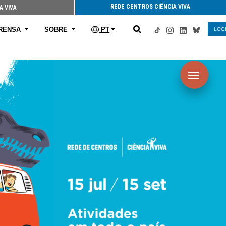
REDE CENTROS CIÊNCIA VIVA
A VIVA
RENSA
SOBRE
PT
LOG