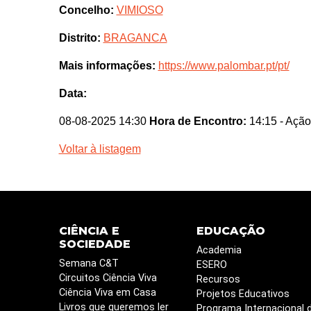
Concelho:
VIMIOSO
Distrito:
BRAGANCA
Mais informações:
https://www.palombar.pt/pt/
Data:
08-08-2025 14:30
Hora de Encontro:
14:15
- Ação
Voltar à listagem
CIÊNCIA E
EDUCAÇÃO
SOCIEDADE
Academia
Semana C&T
ESERO
Circuitos Ciência Viva
Recursos
Ciência Viva em Casa
Projetos Educativos
Livros que queremos ler
Programa Internacional 