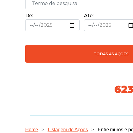
De:
Até:
TODAS AS AÇÕES
718
Home
>
Listagem de Ações
>
Entre muros e p