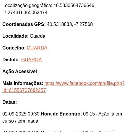
Localização geográfica: 40.5330564736646,
-7.274316365062474
Coordenadas GPS:
40.5318833, -7.27568
Localidade:
Guarda
Concelho:
GUARDA
Distrito:
GUARDA
Ação Acessivel
Mais informações:
https://www.facebook.com/profile.php?
id=61556707882257
Datas:
02-09-2025 09:30
Hora de Encontro:
09:15
- Ação já em
curso / terminada