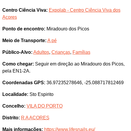
Centro Ciência Viva:
Expolab - Centro Ciência Viva dos
Açores
Ponto de encontro:
Miradouro dos Picos
Meio de Transporte:
A pé
Público-Alvo:
Adultos
,
Crianças
,
Famílias
Como chegar:
Seguir em direção ao Miradouro dos Picos,
pela EN1-2A.
Coordenadas GPS:
36.97235278646, -25.088717812469
Localidade:
Sto Espirito
Concelho:
VILA DO PORTO
Distrito:
R A ACORES
Mais informações:
https://www.lifesnails.eu/