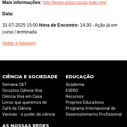
Mais informações:
http://www.associacao-pato.org/
Data:
31-07-2025 15:00
Hora de Encontro:
14:30
- Ação já em
curso / terminada
Voltar à listagem
CIÊNCIA E SOCIEDADE
EDUCAÇÃO
Semana C&T
Academia
Circuitos Ciência Viva
ESERO
Ciência Viva em Casa
Recursos
Livros que queremos ler
Projetos Educativos
Café de Ciência
Programa Internacional de
Vacinas - o poder da ciência
Desenvolvimento Profissional
AS NOSSAS REDES