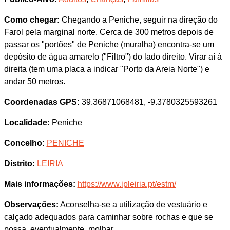
Como chegar:
Chegando a Peniche, seguir na direção do
Farol pela marginal norte. Cerca de 300 metros depois de
passar os "portões" de Peniche (muralha) encontra-se um
depósito de água amarelo ("Filtro") do lado direito. Virar aí à
direita (tem uma placa a indicar "Porto da Areia Norte") e
andar 50 metros.
Coordenadas GPS:
39.36871068481, -9.3780325593261
Localidade:
Peniche
Concelho:
PENICHE
Distrito:
LEIRIA
Mais informações:
https://www.ipleiria.pt/estm/
Observações:
Aconselha-se a utilização de vestuário e
calçado adequados para caminhar sobre rochas e que se
possa, eventualmente, molhar.