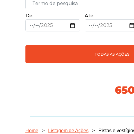
De:
Até:
TODAS AS AÇÕES
718
Home
>
Listagem de Ações
>
Pistas e vestígi