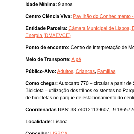
Idade Mínima:
9 anos
Centro Ciência Viva:
Pavilhão do Conhecimento -
Entidade Parceira:
Câmara Municipal de Lisboa, D
Energia (DMAEVCE)
Ponto de encontro:
Centro de Interpretação de Mo
Meio de Transporte:
A pé
Público-Alvo:
Adultos
,
Crianças
,
Famílias
Como chegar:
Autocarro 770 – circular a partir d
Bicicleta – utilização dos trilhos existentes no P
de bicicletas no parque de estacionamento do cent
Coordenadas GPS:
38.740121139607, -9.18657
Localidade:
Lisboa
Concelho:
LISBOA