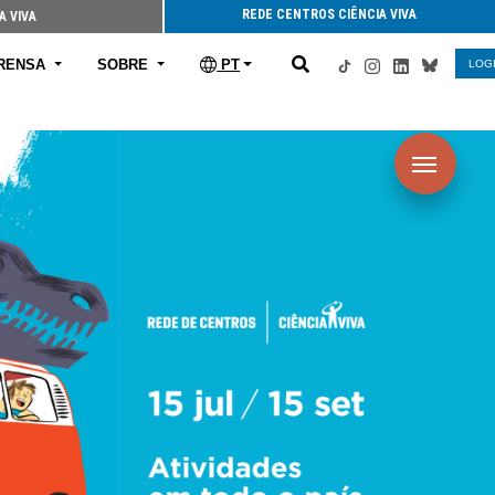
REDE CENTROS CIÊNCIA VIVA
A VIVA
RENSA
SOBRE
PT
LOG