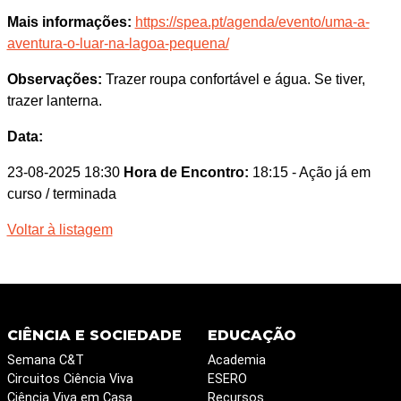
Mais informações:
https://spea.pt/agenda/evento/uma-a-
aventura-o-luar-na-lagoa-pequena/
Observações:
Trazer roupa confortável e água. Se tiver,
trazer lanterna.
Data:
23-08-2025 18:30
Hora de Encontro:
18:15
- Ação já em
curso / terminada
Voltar à listagem
CIÊNCIA E SOCIEDADE
EDUCAÇÃO
Semana C&T
Academia
Circuitos Ciência Viva
ESERO
Ciência Viva em Casa
Recursos