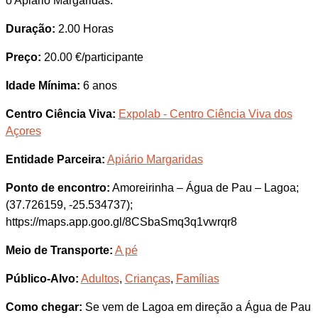
o Apiário Margaridas.
Duração:
2.00 Horas
Preço:
20.00 €/participante
Idade Mínima:
6 anos
Centro Ciência Viva:
Expolab - Centro Ciência Viva dos
Açores
Entidade Parceira:
Apiário Margaridas
Ponto de encontro:
Amoreirinha – Água de Pau – Lagoa;
(37.726159, -25.534737);
https://maps.app.goo.gl/8CSbaSmq3q1vwrqr8
Meio de Transporte:
A pé
Público-Alvo:
Adultos
,
Crianças
,
Famílias
Como chegar:
Se vem de Lagoa em direção a Água de Pau